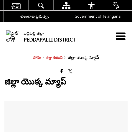
తెలంగాణ ప్రభుత్వం
Government of Telangana
పెద్దపల్లి జిల్లా
PEDDAPALLI DISTRICT
జిల్లా యొక్క మ్యాప్
హోమ్
జిల్లా గురించి
జిల్లా యొక్క మ్యాప్